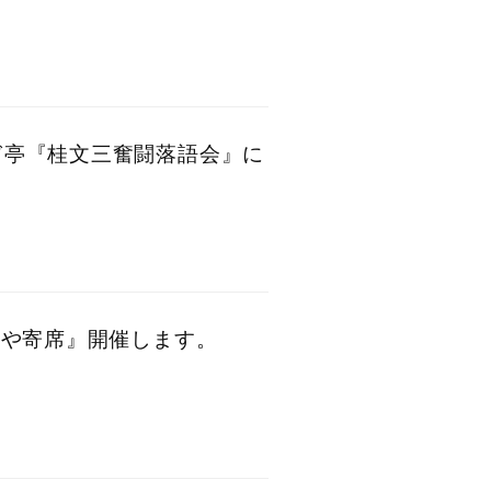
らぎ亭『桂文三奮闘落語会』に
まちや寄席』開催します。