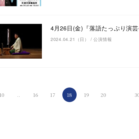
4月26日(金)『落語たっぷり演
2024.04.21（日）
/
公演情報
10
..
16
17
18
19
20
3