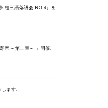
亭 桂三語落語会 NO.4』を
町寄席 ～第二章～ 』開催。
催します。