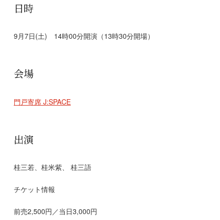
日時
9月7日(土) 14時00分開演（13時30分開場）
会場
門戸寄席 J:SPACE
出演
桂三若、桂米紫、 桂三語
チケット情報
前売2,500円／当日3,000円