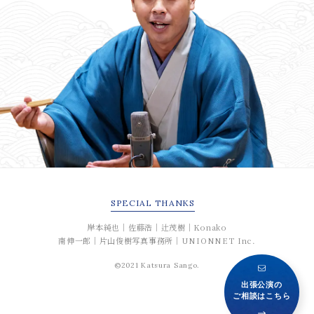
SPECIAL
THANKS
岸本純也｜佐藤浩｜辻茂樹｜Konako
南伸一郎｜片山俊樹写真事務所｜UNIONNET Inc.
©2021 Katsura Sango.
出張公演の
ご相談はこちら