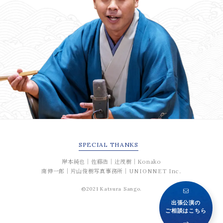
SPECIAL
THANKS
岸本純也｜佐藤浩｜辻茂樹｜Konako
南伸一郎｜片山俊樹写真事務所｜UNIONNET Inc.
©2021 Katsura Sango.
出張公演の
ご相談はこちら