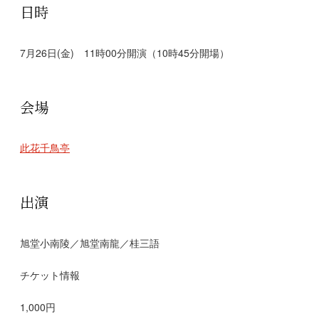
日時
7月26日(金) 11時00分開演（10時45分開場）
会場
此花千鳥亭
出演
旭堂小南陵／旭堂南龍／桂三語
チケット情報
1,000円