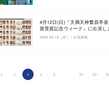
4月12日(日)『天満天神繁昌亭
賞受賞記念ウィーク』に出演し
2026.03.19（木）
/
公演情報
1
2
3
4
5
10
20
3