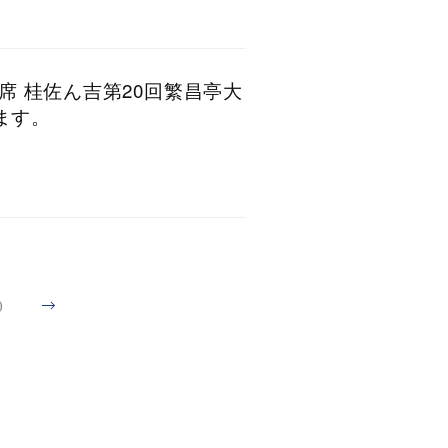
昼席 桂佐ん吉第20回繁昌亭大
ます。
0