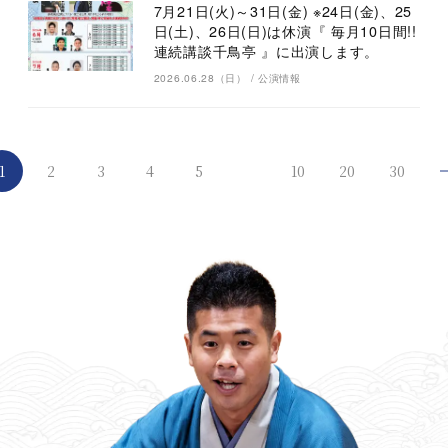
7月21日(火)～31日(金) ※24日(金)、25
日(土)、26日(日)は休演『 毎月10日間!!
連続講談千鳥亭 』に出演します。
2026.06.28（日）
/
公演情報
1
2
3
4
5
10
20
30