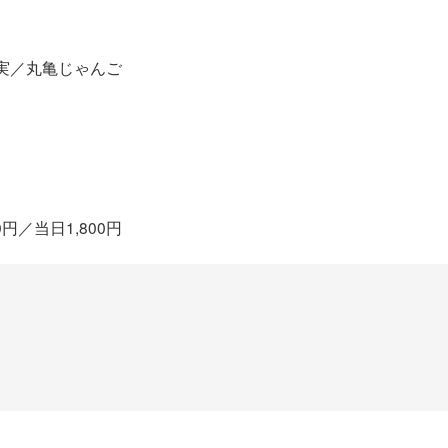
実／丸亀じゃんご
円／当日1,800円
ト