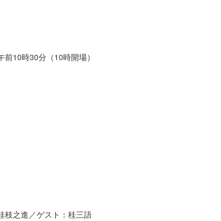
 午前10時30分（10時開場）
桂枝之進／ゲスト：桂三語