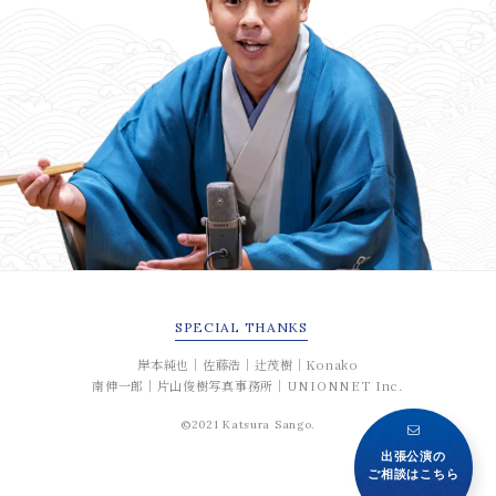
SPECIAL
THANKS
岸本純也｜佐藤浩｜辻茂樹｜Konako
南伸一郎｜片山俊樹写真事務所｜UNIONNET Inc.
©2021 Katsura Sango.
出張公演の
ご相談はこちら