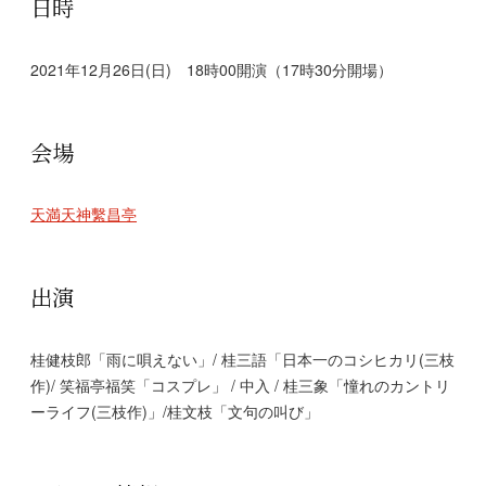
日時
2021年12月26日(日) 18時00開演（17時30分開場）
会場
天満天神繫昌亭
出演
桂健枝郎「雨に唄えない」/ 桂三語「日本一のコシヒカリ(三枝
作)/ 笑福亭福笑「コスプレ」 / 中入 / 桂三象「憧れのカントリ
ーライフ(三枝作)」/桂文枝「文句の叫び」