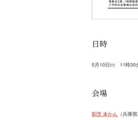
日時
5月10日㈰ 11時3
会場
割烹 未かん
（兵庫県三