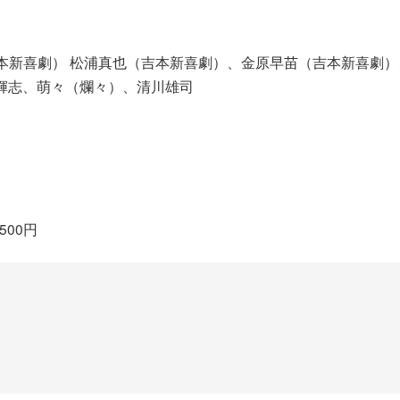
新喜劇） 松浦真也（吉本新喜劇）、金原早苗（吉本新喜劇）、桂
、真輝志、萌々（爛々）、清川雄司
500円
ト