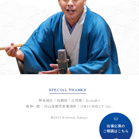
SPECIAL
THANKS
岸本純也｜佐藤浩｜辻茂樹｜Konako
南伸一郎｜片山俊樹写真事務所｜UNIONNET Inc.
©2021 Katsura Sango.
出張公演の
ご相談はこちら