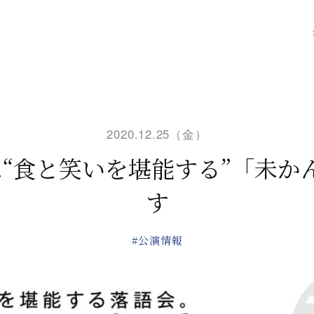
2020.12.25（金）
日は“食と笑いを堪能する”「未か
す
#公演情報