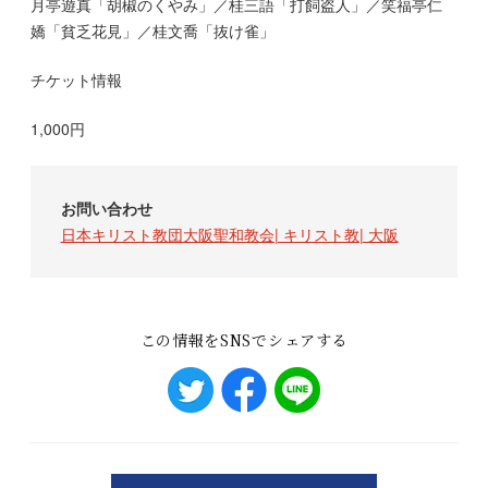
月亭遊真「胡椒のくやみ」／桂三語「打飼盗人」／笑福亭仁
嬌「貧乏花見」／桂文喬「抜け雀」
チケット情報
1,000円
お問い合わせ
日本キリスト教団大阪聖和教会| キリスト教| 大阪
この情報をSNSでシェアする