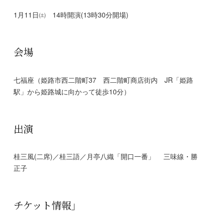
1月11日㈯ 14時開演(13時30分開場)
会場
七福座（姫路市西二階町37 西二階町商店街内 JR「姫路
駅」から姫路城に向かって徒歩10分）
出演
桂三風(二席)／桂三語／月亭八織「開口一番」 三味線・勝
正子
チケット情報」