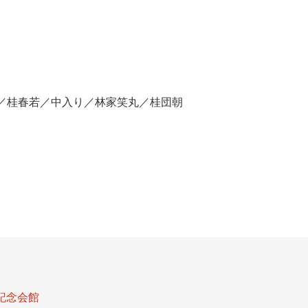
／桂春若／中入り／林家笑丸／桂団朝
記念会館