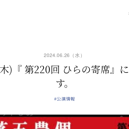
2024.06.26（水）
日(木)『 第220回 ひらの寄席』
す。
#公演情報