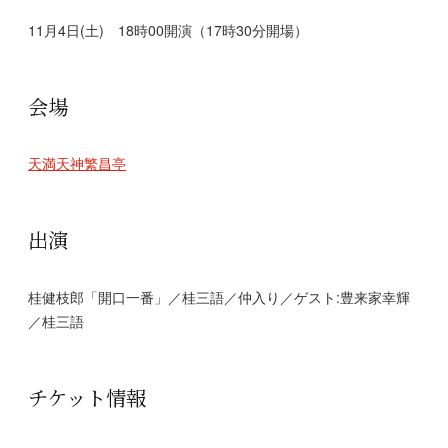
11月4日(土) 18時00開演（17時30分開場）
会場
天満天神繁昌亭
出演
桂健枝郎「開口一番」／桂三語／仲入り／ゲスト:豊来家幸輝
／桂三語
チケット情報