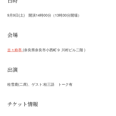
日時
9月9日(土) 開演14時00分（13時30分開場）
会場
古々粋亭
(奈良県奈良市小西町９ 川村ビル二階 )
出演
桂雪鹿(二席)、ゲスト:桂三語 トーク有
チケット情報