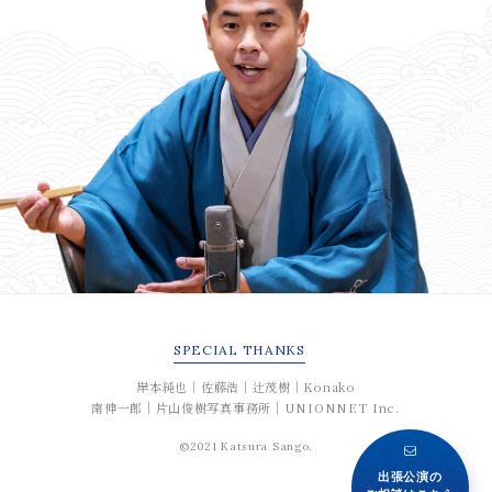
SPECIAL
THANKS
岸本純也｜佐藤浩｜辻茂樹｜Konako
南伸一郎｜片山俊樹写真事務所｜UNIONNET Inc.
©2021 Katsura Sango.
出張公演の