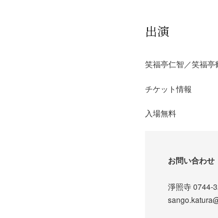
出演
笑福亭仁智／笑福亭
チケット情報
入場無料
お問い合わせ
淨照寺 0744-3
sango.katura