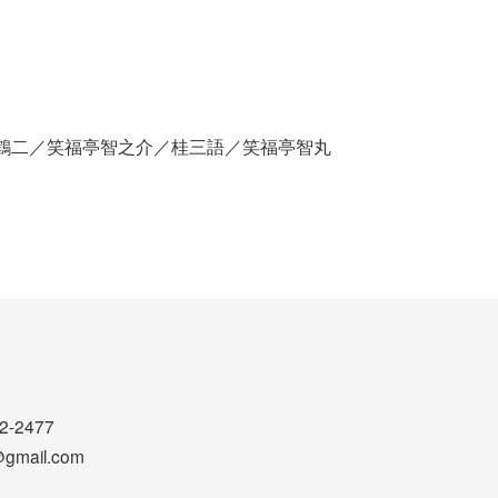
鶴二／笑福亭智之介／桂三語／笑福亭智丸
2-2477
@gmail.com