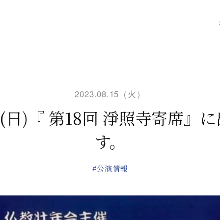
2023.08.15（火）
日(日)『 第18回 淨照寺寄席』
す。
#公演情報