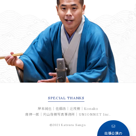
SPECIAL
THANKS
岸本純也｜佐藤浩｜辻茂樹｜Konako
南伸一郎｜片山俊樹写真事務所｜UNIONNET Inc.
©2021 Katsura Sango.
出張公演の