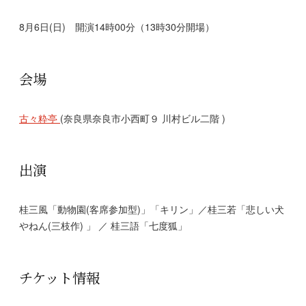
8月6日(日) 開演14時00分（13時30分開場）
会場
古々粋亭
(奈良県奈良市小西町９ 川村ビル二階 )
出演
桂三風「動物園(客席参加型)」「キリン」／桂三若「悲しい犬
やねん(三枝作) 」 ／ 桂三語「七度狐」
チケット情報