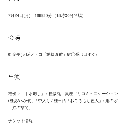
7月24日(月) 18時30分（18時00分開場）
会場
動楽亭(大阪メトロ「動物園前」駅①番出口すぐ)
出演
桂優々「手水廻し」 / 桂福丸「義理ギリコミュニケーション
(桂あやめ作)」/ 中入り / 桂三語「おごろもち盗人」/ 露の紫
「鰻の幇間」
チケット情報