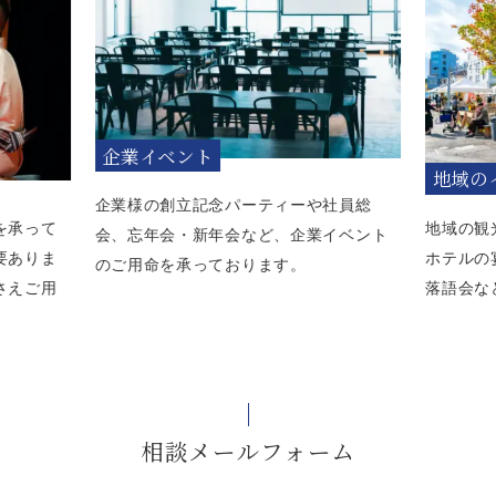
企業イベント
地域の
企業様の創立記念パーティーや社員総
を承って
地域の観
会、忘年会・新年会など、企業イベント
要ありま
ホテルの
のご用命を承っております。
さえご用
落語会な
。
相談メールフォーム